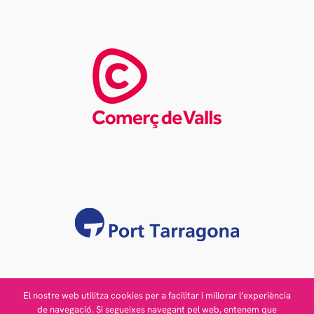
El nostre web utilitza cookies per a facilitar i millorar l’experiència
de navegació. Si segueixes navegant pel web, entenem que