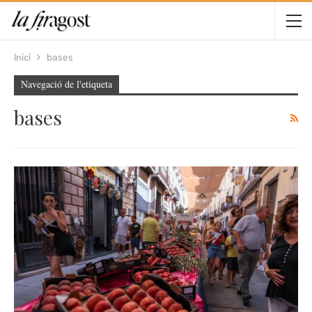
Inici
bases
Navegació de l'etiqueta
bases