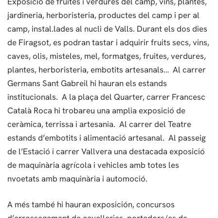
Exposició de fruites i verdures del camp, vins, plantes,
jardineria, herboristeria, productes del camp i per al
camp, instal.lades al nucli de Valls. Durant els dos dies
de Firagsot, es podran tastar i adquirir fruits secs, vins,
caves, olis, misteles, mel, formatges, fruites, verdures,
plantes, herboristeria, embotits artesanals… Al carrer
Germans Sant Gabreil hi hauran els estands
institucionals. A la plaça del Quarter, carrer Francesc
Català Roca hi trobareu una amplia exposició de
ceràmica, terrissa i artesania. Al carrer del Teatre
estands d’embotits i alimentació artesanal. Al passeig
de l’Estació i carrer Vallvera una destacada exposició
de maquinària agrícola i vehicles amb totes les
nvoetats amb maquinària i automoció.
A més també hi hauran exposición, concursos
d’arrossegament de cavalleries, portadors/es de