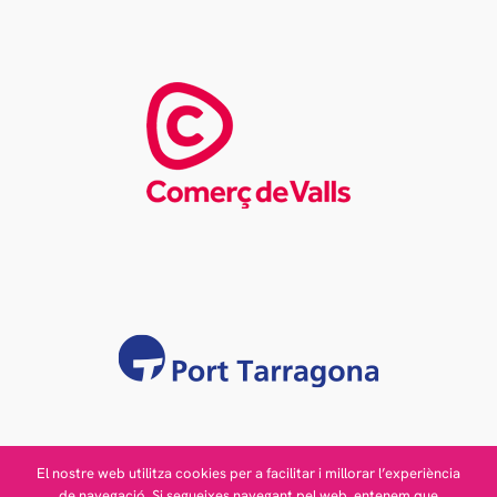
El nostre web utilitza cookies per a facilitar i millorar l’experiència
de navegació. Si segueixes navegant pel web, entenem que