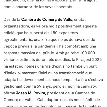
l’automoció, que ha tornat a apostar per la Firagost
com a aparador de les seves novetats.
Des de la
Cambra de Comerç de Valls
, entitat
organitzadora, es valora molt positivament aquesta
edició, que ha superat els 150 expositors
agroalimentaris, una xifra que no es donava des de
l’època prèvia a la pandèmia, i ha comptat amb una
resposta massiva del públic. Amb gairebé 100.000
visitants estimats durant els dos dies, la Firagost 2025
ha estat no només una fira d’èxit sinó també un punt
d’inflexió, marcant l’inici d’una transformació que
adapta l’esdeveniment als nous temps. «La fira s’estava
gestionant com fa 69 anys, però el món ha canviat»,
afirma
Josep M. Rovira,
president de la Cambra de
Comerç de Valls. «Cal adaptar-nos als nous hàbits de
consum, a les noves tecnologies i passar de la matèria