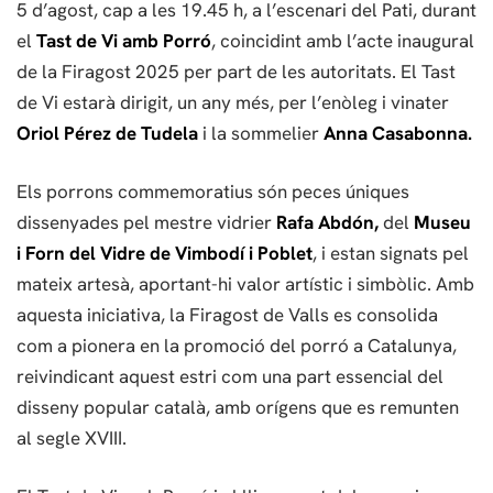
5 d’agost, cap a les 19.45 h, a l’escenari del Pati, durant
el
Tast de Vi amb Porró
, coincidint amb l’acte inaugural
de la Firagost 2025 per part de les autoritats. El Tast
de Vi estarà dirigit, un any més, per l’enòleg i vinater
Oriol Pérez de Tudela
i la sommelier
Anna Casabonna.
Els porrons commemoratius són peces úniques
dissenyades pel mestre vidrier
Rafa Abdón,
del
Museu
i Forn del Vidre de Vimbodí i Poblet
, i estan signats pel
mateix artesà, aportant-hi valor artístic i simbòlic. Amb
aquesta iniciativa, la Firagost de Valls es consolida
com a pionera en la promoció del porró a Catalunya,
reivindicant aquest estri com una part essencial del
disseny popular català, amb orígens que es remunten
al segle XVIII.