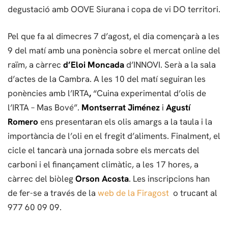
degustació amb OOVE Siurana i copa de vi DO territori.
Pel que fa al dimecres 7 d’agost, el dia començarà a les
9 del matí amb una ponència sobre el mercat online del
raïm, a càrrec
d’Eloi Moncada
d’INNOVI. Serà a la sala
d’actes de la Cambra. A les 10 del matí seguiran les
ponències amb l’IRTA
,
“Cuina experimental d’olis de
l’IRTA – Mas Bové”.
Montserrat Jiménez
i
Agustí
Romero
ens presentaran els olis amargs a la taula i la
importància de l’oli en el fregit d’aliments. Finalment, el
cicle el tancarà una jornada sobre els mercats del
carboni i el finançament climàtic, a les 17 hores, a
càrrec del biòleg
Orson Acosta
. Les inscripcions han
de fer-se a través de la
web de la Firagost
o trucant al
977 60 09 09.